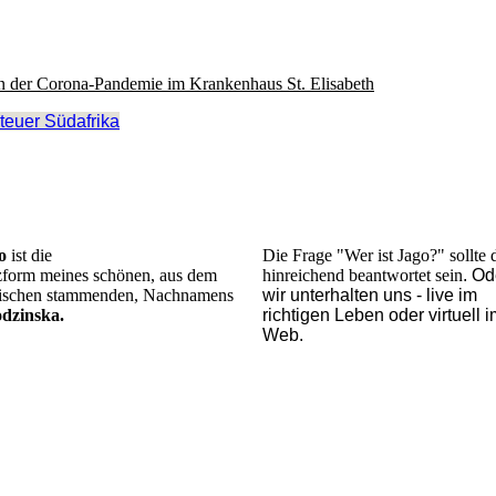
en der Corona-Pandemie im Krankenhaus St. Elisabeth
teuer Südafrika
o
ist die
Die Frage "Wer ist Jago?" sollte 
form meines schönen, aus dem
hinreichend beantwortet sein
. Od
ischen stammenden, Nachnamens
wir unterhalten uns - live im
dzinska.
richtigen Leben oder virtuell i
Web.