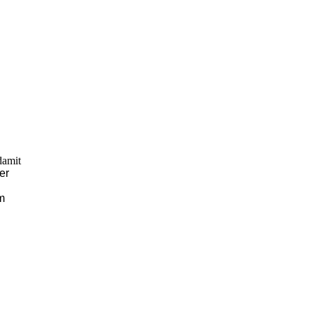
damit
er
m