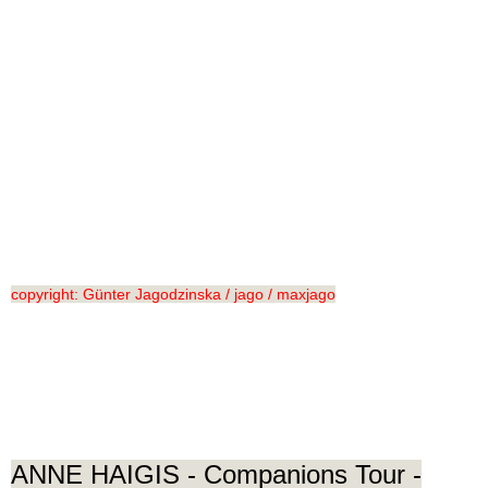
For The Sake Of The Song (1883)
For The Sake Of The Song (1895)
For The Sake Of The Song (1949)
For The Sake Of The Song (1898)
For The Sake Of The Song (1906sw)
copyright: Günter Jagodzinska / jago / maxjago
ANNE HAIGIS
- Companions Tour -