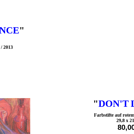
ANCE
"
 / 2013
"
DON'T
Farbstifte auf rote
29,8 x 2
80,0