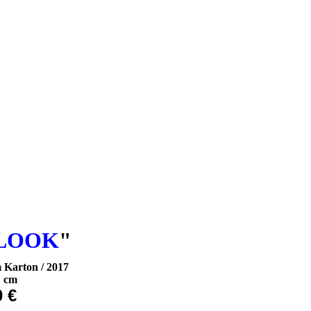
 LOOK
"
m Karton / 2017
1 cm
0 €